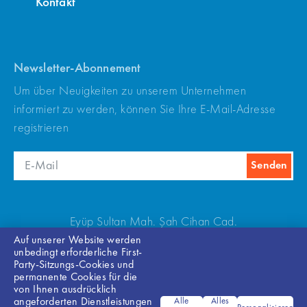
Kontakt
Newsletter-Abonnement
Um über Neuigkeiten zu unserem Unternehmen
informiert zu werden, können Sie Ihre E-Mail-Adresse
registrieren
Eyüp Sultan Mah. Şah Cihan Cad.
No:69 Sancaktepe/Istanbul 34885 TÜRKİYE
Auf unserer Website werden
unbedingt erforderliche First-
Party-Sitzungs-Cookies und
+90(216) 540 67 24-25
permanente Cookies für die
von Ihnen ausdrücklich
angeforderten Dienstleistungen
Alle
Alles