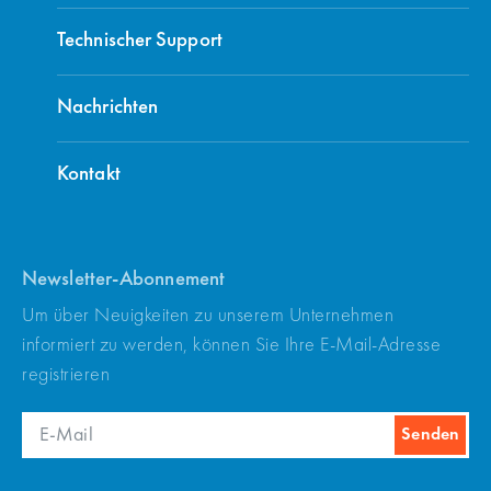
Aktive und leise Kühlung mit 4
Technischer Support
geräuscharmen Lüftern.
Nachrichten
Alle Steuereingänge und -ausgänge
elektrisch isoliert.
Kontakt
Überlast, Überspannung, Unterspannung,
Kurzschluss, niedriger Motorstrom,
instabiler Motorstrom, kurzzeitige
Newsletter-Abonnement
Stromunterbrechung, Phasenausfall,
Um über Neuigkeiten zu unserem Unternehmen
Kühlkörperüberhitzung, Erdschluss,
informiert zu werden, können Sie Ihre E-Mail-Adresse
Überdrehmoment, Kontaktausfallkontrolle
registrieren
und andere grundlegende Schutzfunktionen.
EMV-Test zertifiziert.