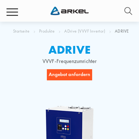
Startseite
Produkte
ADrive (VVVF Invertor)
ADRIVE
ADRIVE
VVVF-Frequenzumrichter