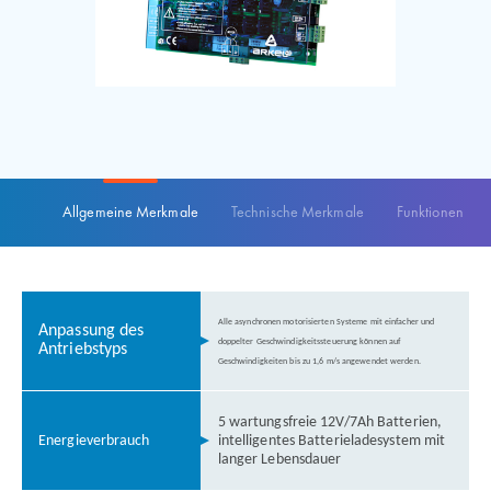
Allgemeine Merkmale
Technische Merkmale
Funktionen
Alle asynchronen motorisierten Systeme mit einfacher und
Anpassung des
doppelter Geschwindigkeitssteuerung können auf
Antriebstyps
Geschwindigkeiten bis zu 1,6 m/s angewendet werden.
5 wartungsfreie 12V/7Ah Batterien,
Energieverbrauch
intelligentes Batterieladesystem mit
langer Lebensdauer