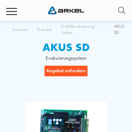
Notfallevakuierung
AKUS
Startseite
Produkte
System
SD
AKUS SD
Evakuierungssystem