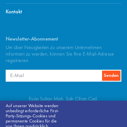
Kontakt
Newsletter-Abonnement
Um über Neuigkeiten zu unserem Unternehmen
informiert zu werden, können Sie Ihre E-Mail-Adresse
registrieren
Eyüp Sultan Mah. Şah Cihan Cad.
No:69 Sancaktepe/Istanbul 34885 TÜRKİYE
Auf unserer Website werden
unbedingt erforderliche First-
Party-Sitzungs-Cookies und
+90(216) 540 67 24-25
permanente Cookies für die
von Ihnen ausdrücklich